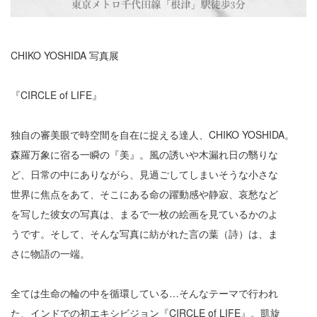
CHIKO YOSHIDA 写真展
『CIRCLE of LIFE』
独自の審美眼で時空間を自在に捉える達人、CHIKO YOSHIDA。
森羅万象に宿る一瞬の『美』。風の誘いや木漏れ日の翳りな
ど、日常の中にありながら、見過ごしてしまいそうな小さな
世界に焦点をあて、そこにある命の躍動感や静寂、哀愁など
を写した彼女の写真は、まるで一枚の絵画を見ているかのよ
うです。そして、そんな写真に紡がれた言の葉（詩）は、ま
さに物語の一端。
全ては生命の輪の中を循環している…そんなテーマで行われ
た、インドでの初エキシビジョン『CIRCLE of LIFE』。凱旋