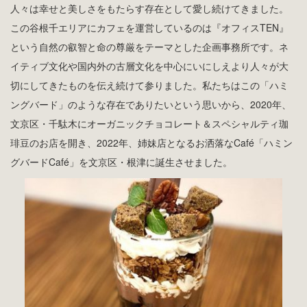
この谷根千エリアにカフェを運営しているのは『オフィスTEN』
という自然の叡智と命の尊厳をテーマとした企画事務所です。ネ
イティブ文化や国内外の古層文化を中心にいにしえより人々が大
切にしてきたものを伝え続けて参りました。私たちはこの「ハミ
ングバード」のような存在でありたいという思いから、2020年、
文京区・千駄木にオーガニックチョコレート＆スペシャルティ珈
琲豆のお店を開き、2022年、姉妹店となるお洒落なCafé「ハミン
グバードCafé」を文京区・根津に誕生させました。