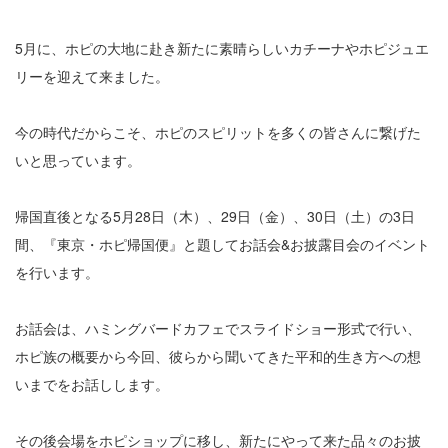
5月に、ホピの大地に赴き新たに素晴らしいカチーナやホピジュエ
リーを迎えて来ました。
今の時代だからこそ、ホピのスピリットを多くの皆さんに繋げた
いと思っています。
帰国直後となる5月28日（木）、29日（金）、30日（土）の3日
間、『東京・ホピ帰国便』と題してお話会&お披露目会のイベント
を行います。
お話会は、ハミングバードカフェでスライドショー形式で行い、
ホピ族の概要から今回、彼らから聞いてきた平和的生き方への想
いまでをお話しします。
その後会場をホピショップに移し、新たにやって来た品々のお披