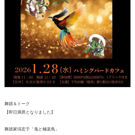
舞踏＆トーク
【即日満席となりました】
舞踏家塙宏子「鬼と極楽鳥」