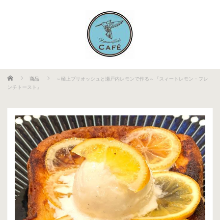
ホーム
商品
～極上ブリオッシュと瀬戸内レモンで作る～『スィートレモン・フレ
ンチトースト』