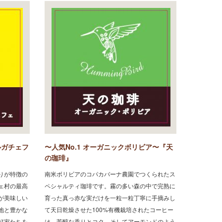
ルガチェフ
〜人気No.1 オーガニックボリビア〜『天
の珈琲』
りが特徴の
南米ボリビアのコパカバーナ農園でつくられたス
ェ村の最高
ペシャルティ珈琲です。霧の多い森の中で完熟に
が美味しい
育った真っ赤な実だけを一粒一粒丁寧に手摘みし
地と豊かな
て天日乾燥させた100%有機栽培されたコーヒー
好家たちを
は、芳醇な香りとコク、そしてアーモンドのよう