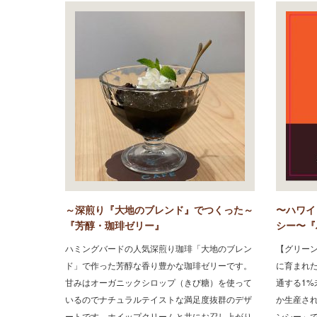
～深煎り『大地のブレンド』でつくった～
〜ハワイ
『芳醇・珈琲ゼリー』
シー〜『
ハミングバードの人気深煎り珈琲「大地のブレン
【グリー
ド」で作った芳醇な香り豊かな珈琲ゼリーです。
に育まれ
甘みはオーガニックシロップ（きび糖）を使って
通する1
いるのでナチュラルテイストな満足度抜群のデザ
か生産さ
ートです。ホイップクリームと共にお召し上がり
ンシー」