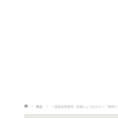
ホーム
商品
～国産自然栽培・乾燥しょうが入り～『根津ジ