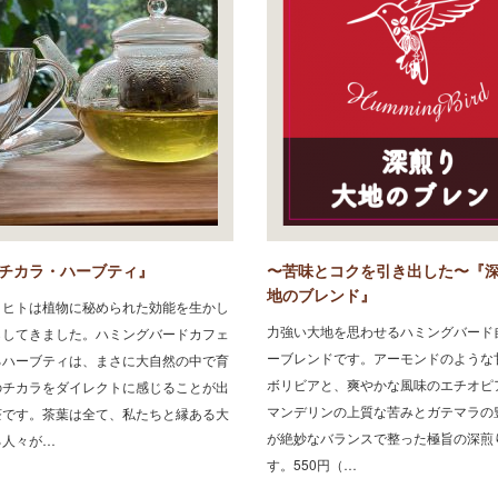
チカラ・ハーブティ』
〜苦味とコクを引き出した〜『
地のブレンド』
、ヒトは植物に秘められた効能を生かし
力強い大地を思わせるハミングバード
らしてきました。ハミングバードカフェ
ーブレンドです。アーモンドのような
るハーブティは、まさに大自然の中で育
ボリビアと、爽やかな風味のエチオピ
のチカラをダイレクトに感じることが出
マンデリンの上質な苦みとガテマラの
茶です。茶葉は全て、私たちと縁ある大
が絶妙なバランスで整った極旨の深煎
る人々が…
す。550円（…