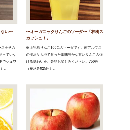
らない〜
〜オーガニックりんごのソーダ〜『林檎ス
カッシュ！』
ースをその
樹上完熟りんご100%のソーダです。南アルプス
割っていな
の肥沃な大地で育った風味豊かな甘いりんごの弾
中でシュワ
ける味わいを、是非お楽しみください。750円
円）…
（税込み825円）…