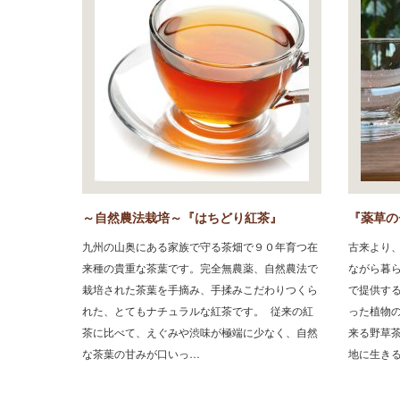
～自然農法栽培～『はちどり紅茶』
『薬草の
九州の山奥にある家族で守る茶畑で９０年育つ在
古来より
来種の貴重な茶葉です。完全無農薬、自然農法で
ながら暮
栽培された茶葉を手摘み、手揉みこだわりつくら
で提供す
れた、とてもナチュラルな紅茶です。 従来の紅
った植物
茶に比べて、えぐみや渋味が極端に少なく、自然
来る野草
な茶葉の甘みが口いっ…
地に生き