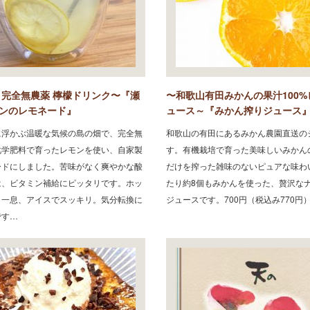
 完全無農薬 檸檬ドリンク〜『瀬
〜和歌山有田みかんの果汁100%
ンのレモネード』
ュース～『みかん搾りジュース
に浮かぶ温暖な気候の島の畑で、完全無
和歌山の有田にあるみかん農園直送の
化学肥料で育ったレモンを使い、自家製
す。有機栽培で育った美味しいみかん
ードにしました。苦味がなく爽やかな酸
だけを搾った雑味のないピュアな味わ
は、ビタミン補給にピッタリです。ホッ
たり約8個もみかんを使った、贅沢な
と一息、アイスでスッキリ。気分転換に
ジュースです。700円（税込み770円
です…