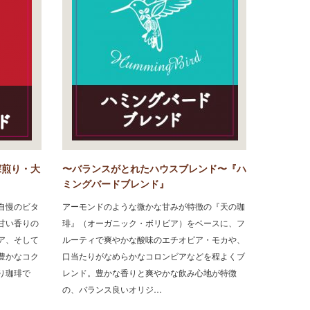
深煎り・大
〜バランスがとれたハウスブレンド〜『ハ
ミングバードブレンド』
自慢のビタ
アーモンドのような微かな甘みが特徴の『天の珈
甘い香りの
琲』（オーガニック・ボリビア）をベースに、フ
ア、そして
ルーティで爽やかな酸味のエチオピア・モカや、
豊かなコク
口当たりがなめらかなコロンビアなどを程よくブ
り珈琲で
レンド。豊かな香りと爽やかな飲み心地が特徴
の、バランス良いオリジ…