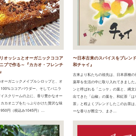
リオッシュとオーガニックココア
〜日本古来のスパイスをブレン
ニブで作る～『カカオ・フレンチ
和チャイ』
』
古来より私たちの祖先は、日本原種の
のオーガニックメイプルシロップと、オ
薬草を生活の中に取り入れてきました
100%ココアパウダー、そしてバニラ
ンと呼ばれる「ニッケ」の葉と、縄文
アイスクリームの上に、香り豊かなオー
出てきた「山椒」の葉を、和紅茶「は
・カカオニブをたっぷりかけた贅沢な味
茶」と程よくブレンドしたこのお茶は
950円（税込み1045円）…
ーな香りが際立つ、まさ…