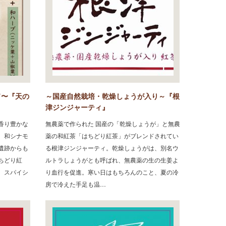
ド〜『天の
～国産自然栽培・乾燥しょうが入り～『根
津ジンジャーティ』
香り豊かな
無農薬で作られた 国産の「乾燥しょうが」と無農
。和シナモ
薬の和紅茶「はちどり紅茶」がブレンドされてい
遺跡からも
る根津ジンジャーティ。乾燥しょうがは、別名ウ
ちどり紅
ルトラしょうがとも呼ばれ、無農薬の生の生姜よ
、スパイシ
り血行を促進。寒い日はもちろんのこと、夏の冷
房で冷えた手足も温…