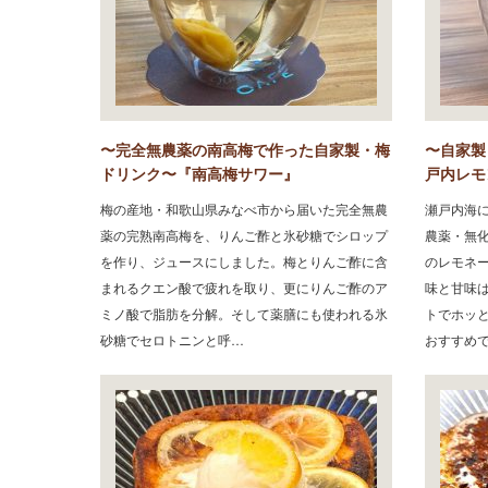
〜完全無農薬の南高梅で作った自家製・梅
〜自家製
ドリンク〜『南高梅サワー』
戸内レモ
梅の産地・和歌山県みなべ市から届いた完全無農
瀬戸内海
薬の完熟南高梅を、りんご酢と氷砂糖でシロップ
農薬・無
を作り、ジュースにしました。梅とりんご酢に含
のレモネ
まれるクエン酸で疲れを取り、更にりんご酢のア
味と甘味
ミノ酸で脂肪を分解。そして薬膳にも使われる氷
トでホッ
砂糖でセロトニンと呼…
おすすめ