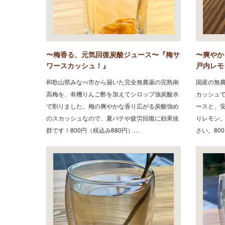
〜梅香る、元気回復炭酸ジュース〜『梅サ
〜爽やか
ワースカッシュ！』
戸内レモ
和歌山県みなべ市から届いた完全無農薬の完熟南
国産の無
高梅を、有機りんご酢を加えてシロップ強炭酸水
カッシュ
で割りました。梅の爽やかな香り広がる炭酸強め
ースと、
のスカッシュなので、夏バテや疲労回復に効果抜
りレモン
群です！800円（税込み880円）…
さい。80