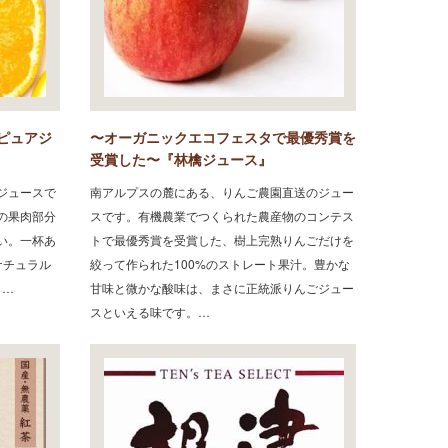
ピュアジ
〜オーガニックエコフェスタで最優秀賞を
』
受賞した〜『林檎ジュース』
ジュースで
南アルプスの麓にある、りんご農園直送のジュー
の果肉部分
スです。有機農業でつくられた農産物のコンテス
い。一杯あ
トで最優秀賞を受賞した、樹上完熟りんごだけを
ナチュラル
絞って作られた100%のストレート果汁。豊かな
）…
甘味と微かな酸味は、まさに正統派りんごジュー
スといえる味です。…