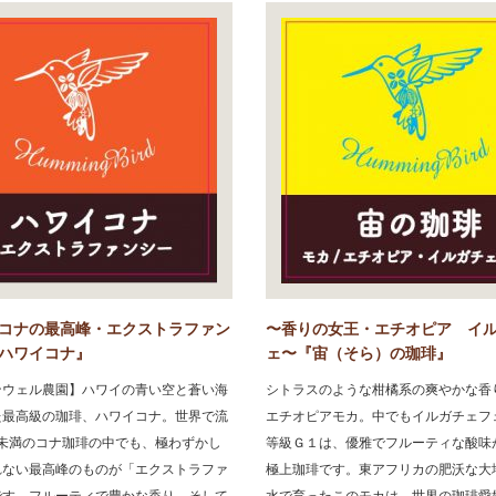
コナの最高峰・エクストラファン
〜香りの女王・エチオピア イ
ハワイコナ』
ェ〜『宙（そら）の珈琲』
ンウェル農園】ハワイの青い空と蒼い海
シトラスのような柑橘系の爽やかな香
た最高級の珈琲、ハワイコナ。世界で流
エチオピアモカ。中でもイルガチェフ
%未満のコナ珈琲の中でも、極わずかし
等級Ｇ１は、優雅でフルーティな酸味
れない最高峰のものが「エクストラファ
極上珈琲です。東アフリカの肥沃な大
です。フルーティで豊かな香り、そして
水で育ったこのモカは、世界の珈琲愛