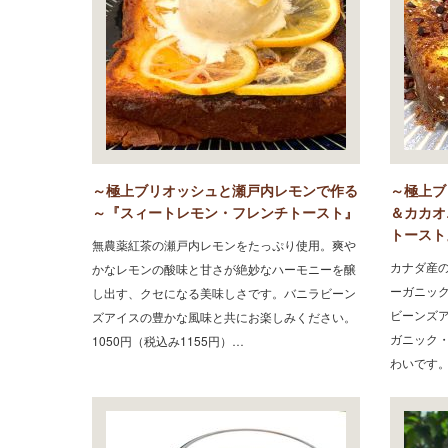
～極上ブリオッシュと瀬戸内レモンで作る
～極上ブ
～『スィートレモン・フレンチトースト』
＆カカオ
トースト
無農薬紅茶の瀬戸内レモンをたっぷり使用。爽や
カナダ産
かなレモンの酸味と甘さが絶妙なハーモニーを醸
ーガニック
し出す、クセになる美味しさです。バニラビーン
ビーンズ
ズアイスの豊かな風味と共にお楽しみください。
ガニック
1050円（税込み1155円）…
わいです。