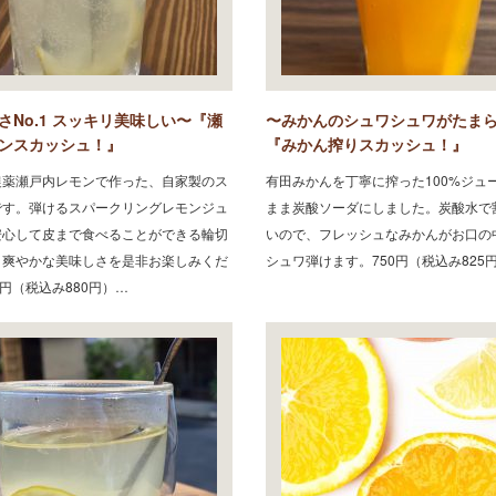
さNo.1 スッキリ美味しい〜『瀬
〜みかんのシュワシュワがたま
ンスカッシュ！』
『みかん搾りスカッシュ！』
農薬瀬戸内レモンで作った、自家製のス
有田みかんを丁寧に搾った100%ジュ
です。弾けるスパークリングレモンジュ
まま炭酸ソーダにしました。炭酸水で
安心して皮まで食べることができる輪切
いので、フレッシュなみかんがお口の
。爽やかな美味しさを是非お楽しみくだ
シュワ弾けます。750円（税込み825
0円（税込み880円）…