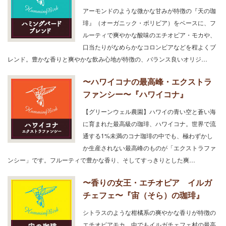
アーモンドのような微かな甘みが特徴の『天の珈
琲』（オーガニック・ボリビア）をベースに、フ
ルーティで爽やかな酸味のエチオピア・モカや、
口当たりがなめらかなコロンビアなどを程よくブ
レンド。豊かな香りと爽やかな飲み心地が特徴の、バランス良いオリジ…
〜ハワイコナの最高峰・エクストラ
ファンシー〜『ハワイコナ』
【グリーンウェル農園】ハワイの青い空と蒼い海
に育まれた最高級の珈琲、ハワイコナ。世界で流
通する1%未満のコナ珈琲の中でも、極わずかし
か生産されない最高峰のものが「エクストラファ
ンシー」です。フルーティで豊かな香り、そしてすっきりとした爽…
〜香りの女王・エチオピア イルガ
チェフェ〜『宙（そら）の珈琲』
シトラスのような柑橘系の爽やかな香りが特徴の
エチオピアモカ。中でもイルガチェフェ村の最高