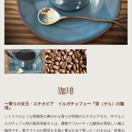
珈琲
〜香りの女王・エチオピア イルガチェフェ〜『宙（そら）の珈
琲』
シトラスのような柑橘系の爽やかな香りが特徴のエチオピアモカ。中でもイ
ルガチェフェ村の最高等級Ｇ１は、優雅でフルーティな酸味が美味しい極上
珈琲です。東アフリカの肥沃な大地と豊かな水で育ったこのモカは、世界の