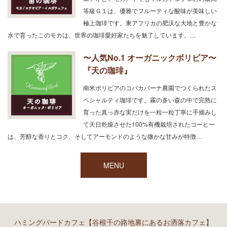
等級Ｇ１は、優雅でフルーティな酸味が美味しい
極上珈琲です。東アフリカの肥沃な大地と豊かな
水で育ったこのモカは、世界の珈琲愛好家たちを魅了しています。…
〜人気No.1 オーガニックボリビア〜
『天の珈琲』
南米ボリビアのコパカバーナ農園でつくられたス
ペシャルティ珈琲です。霧の多い森の中で完熟に
育った真っ赤な実だけを一粒一粒丁寧に手摘みし
て天日乾燥させた100%有機栽培されたコーヒー
は、芳醇な香りとコク、そしてアーモンドのような微かな甘みが特徴…
MENU
ハミングバードカフェ【谷根千の路地裏にあるお洒落カフェ】