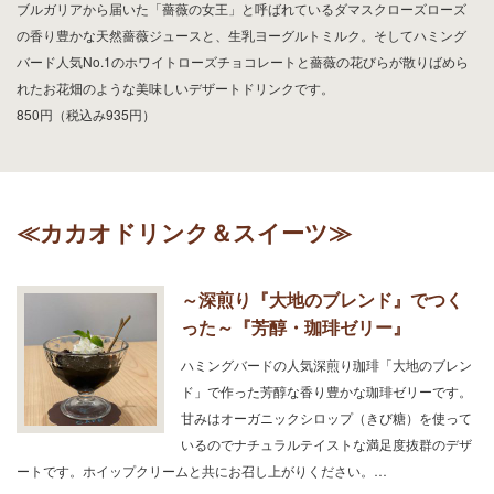
ブルガリアから届いた「薔薇の女王」と呼ばれているダマスクローズローズ
の香り豊かな天然薔薇ジュースと、生乳ヨーグルトミルク。そしてハミング
バード人気No.1のホワイトローズチョコレートと薔薇の花びらが散りばめら
れたお花畑のような美味しいデザートドリンクです。
850円（税込み935円）
≪カカオドリンク＆スイーツ≫
～深煎り『大地のブレンド』でつく
った～『芳醇・珈琲ゼリー』
ハミングバードの人気深煎り珈琲「大地のブレン
ド」で作った芳醇な香り豊かな珈琲ゼリーです。
甘みはオーガニックシロップ（きび糖）を使って
いるのでナチュラルテイストな満足度抜群のデザ
ートです。ホイップクリームと共にお召し上がりください。…