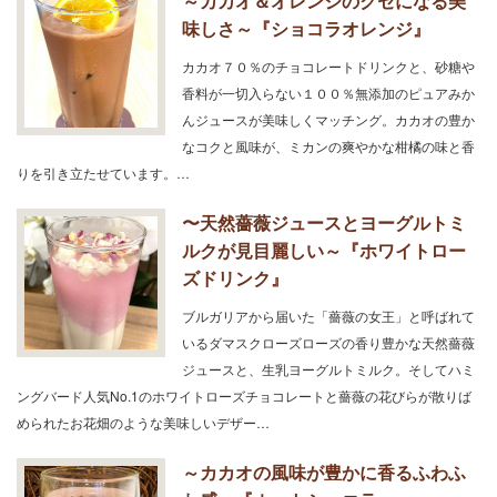
～カカオ＆オレンジのクセになる美
味しさ～『ショコラオレンジ』
カカオ７０％のチョコレートドリンクと、砂糖や
香料が一切入らない１００％無添加のピュアみか
んジュースが美味しくマッチング。カカオの豊か
なコクと風味が、ミカンの爽やかな柑橘の味と香
りを引き立たせています。…
〜天然薔薇ジュースとヨーグルトミ
ルクが見目麗しい～『ホワイトロー
ズドリンク』
ブルガリアから届いた「薔薇の女王」と呼ばれて
いるダマスクローズローズの香り豊かな天然薔薇
ジュースと、生乳ヨーグルトミルク。そしてハミ
ングバード人気No.1のホワイトローズチョコレートと薔薇の花びらが散りば
められたお花畑のような美味しいデザー…
～カカオの風味が豊かに香るふわふ