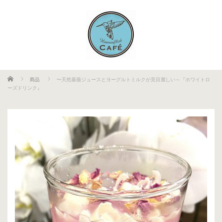
ホーム
商品
〜天然薔薇ジュースとヨーグルトミルクが見目麗しい～『ホワイトロ
ーズドリンク』