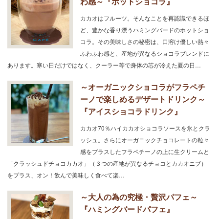
わ感～『ホットショコラ』
カカオはフルーツ。そんなことを再認識できるほ
ど、豊かな香り漂うハミングバードのホットショ
コラ。その美味しさの秘密は、口溶け優しい熱々
ふわふわ感と、産地が異なるショコラブレンドに
あります。寒い日だけではなく、クーラー等で身体の芯が冷えた夏の日…
～オーガニックショコラがフラペチ
ーノで楽しめるデザートドリンク～
『アイスショコラドリンク』
カカオ70％ハイカカオショコラソースを氷とクラ
ッシュ。さらにオーガニックチョコレートの粒々
感をプラスしたフラペチーノの上に生クリームと
「クラッシュドチョコカカオ」（３つの産地が異なるチョコとカカオニブ）
をプラス、オン！飲んで美味しく食べて楽…
～大人の為の究極・贅沢パフェ～
『ハミングバードパフェ』